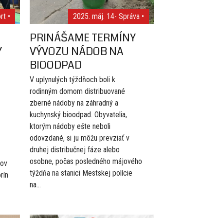
rt •
2025. máj. 14
- Správa •
PRINÁŠAME TERMÍNY
Y
VÝVOZU NÁDOB NA
BIOODPAD
V uplynulých týždňoch boli k
rodinným domom distribuované
zberné nádoby na záhradný a
kuchynský bioodpad. Obyvatelia,
ktorým nádoby ešte neboli
odovzdané, si ju môžu prevziať v
druhej distribučnej fáze alebo
osobne, počas posledného májového
kov
týždňa na stanici Mestskej polície
rín
na...