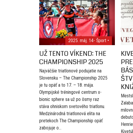
2025. máj. 14
- Šport •
UŽ TENTO VÍKEND: THE
KIV
CHAMPIONSHIP 2025
PRE
BÁS
Najväčšie triatlonové podujatie na
ŠTV
Slovensku – The Championship 2025
je tu opäť a to 17. – 18. mája.
KNI
Olympijské tréningové centrum x-
Mests
bionic sphere sa už po ôsmy raz
Zalaba
stáva ohniskom svetového triatlonu.
milovn
Medzinárodná triatlonová elita na
debuto
pretekoch The Championship opäť
Henri
zabojuje o...
Kivetü