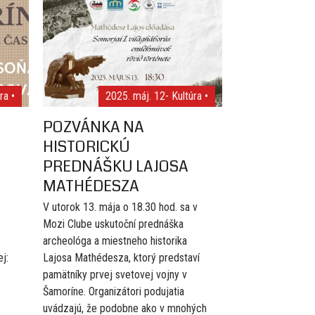
ra •
2025. máj. 12
- Kultúra •
POZVÁNKA NA
HISTORICKÚ
PREDNÁŠKU LAJOSA
MATHÉDESZA
V utorok 13. mája o 18.30 hod. sa v
Mozi Clube uskutoční prednáška
archeológa a miestneho historika
j:
Lajosa Mathédesza, ktorý predstaví
pamätníky prvej svetovej vojny v
Šamoríne. Organizátori podujatia
uvádzajú, že podobne ako v mnohých