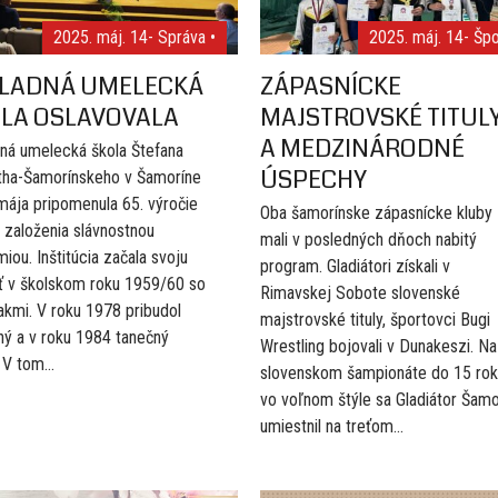
2025. máj. 14
- Správa •
2025. máj. 14
- Špo
LADNÁ UMELECKÁ
ZÁPASNÍCKE
LA OSLAVOVALA
MAJSTROVSKÉ TITUL
A MEDZINÁRODNÉ
ná umelecká škola Štefana
ÚSPECHY
ha-Šamorínskeho v Šamoríne
 mája pripomenula 65. výročie
Oba šamorínske zápasnícke kluby
 založenia slávnostnou
mali v posledných dňoch nabitý
iou. Inštitúcia začala svoju
program. Gladiátori získali v
ť v školskom roku 1959/60 so
Rimavskej Sobote slovenské
akmi. V roku 1978 pribudol
majstrovské tituly, športovci Bugi
ný a v roku 1984 tanečný
Wrestling bojovali v Dunakeszi. Na
 V tom...
slovenskom šampionáte do 15 ro
vo voľnom štýle sa Gladiátor Šamo
umiestnil na treťom...