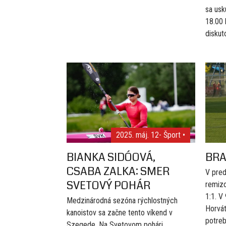
sa usk
18.00 
diskuto
2025. máj. 12
- Šport •
BIANKA SIDÓOVÁ,
BRA
CSABA ZALKA: SMER
V pred
SVETOVÝ POHÁR
remiz
1:1. V
Medzinárodná sezóna rýchlostných
Horvát
kanoistov sa začne tento víkend v
potreb
Szegede. Na Svetovom pohári