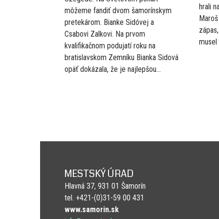
hrali 
môžeme fandiť dvom šamorínskym
Maroš 
pretekárom. Bianke Sidóvej a
zápas,
Csabovi Zalkovi. Na prvom
musel 
kvalifikačnom podujatí roku na
bratislavskom Zemníku Bianka Sidová
opäť dokázala, že je najlepšou...
MESTSKÝ ÚRAD
Hlavná 37, 931 01 Šamorín
tel. +421-(0)31-59 00 431
www.samorin.sk