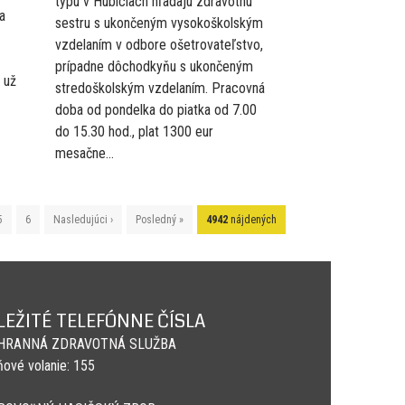
typu v Hubiciach hľadajú zdravotnú
a
sestru s ukončeným vysokoškolským
vzdelaním v odbore ošetrovateľstvo,
prípadne dôchodkyňu s ukončeným
 už
stredoškolským vzdelaním. Pracovná
doba od pondelka do piatka od 7.00
do 15.30 hod., plat 1300 eur
mesačne...
5
6
Nasledujúci ›
Posledný »
4942
nájdených
LEŽITÉ TELEFÓNNE ČÍSLA
HRANNÁ ZDRAVOTNÁ SLUŽBA
ňové volanie: 155