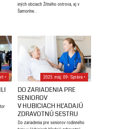
iných obciach Žitného ostrova, aj v
m
Šamoríne...
rt •
2025. máj. 09
- Správa •
LI
DO ZARIADENIA PRE
SENIOROV
V HUBICIACH HĽADAJÚ
tor
ZDRAVOTNÚ SESTRU
Do zariadenia pre seniorov rodinného