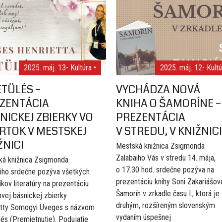
2025. máj. 13
- Kultúra •
2025. máj. 12
- Kultú
ETÜLÉS –
VYCHÁDZA NOVÁ
ZENTÁCIA
KNIHA O ŠAMORÍNE –
NICKEJ ZBIERKY VO
PREZENTÁCIA
RTOK V MESTSKEJ
V STREDU, V KNIŽNICI
ŽNICI
Mestská knižnica Zsigmonda
Zalabaiho Vás v stredu 14. mája,
ká knižnica Zsigmonda
o 17.30 hod. srdečne pozýva na
iho srdečne pozýva všetkých
prezentáciu knihy Soni Zakariášove
íkov literatúry na prezentáciu
Šamorín v zrkadle času I., ktorá je
vej básnickej zbierky
druhým, rozšíreným slovenským
etty Somogyi Üveges s názvom
vydaním úspešnej
lés (Premietnutie). Podujatie