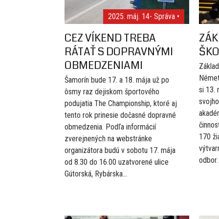
2025. máj. 14
- Správa •
CEZ VÍKEND TREBA
ZÁK
RÁTAŤ S DOPRAVNÝMI
ŠKO
OBMEDZENIAMI
Základ
Német
Šamorín bude 17. a 18. mája už po
si 13.
ôsmy raz dejiskom športového
svojho
podujatia The Championship, ktoré aj
akadém
tento rok prinesie dočasné dopravné
činnos
obmedzenia. Podľa informácií
170 ži
zverejnených na webstránke
výtvar
organizátora budú v sobotu 17. mája
odbor.
od 8.30 do 16.00 uzatvorené ulice
Gútorská, Rybárska...