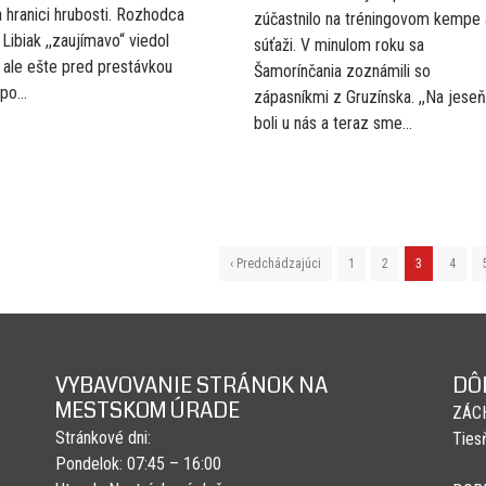
na hranici hrubosti. Rozhodca
zúčastnilo na tréningovom kempe 
Libiak ,,zaujímavo“ viedol
súťaži. V minulom roku sa
 ale ešte pred prestávkou
Šamorínčania zoznámili so
po...
zápasníkmi z Gruzínska. ,,Na jeseň
boli u nás a teraz sme...
‹ Predchádzajúci
1
2
3
4
VYBAVOVANIE STRÁNOK NA
DÔ
MESTSKOM ÚRADE
ZÁC
Stránkové dni:
Ties
Pondelok: 07:45 – 16:00