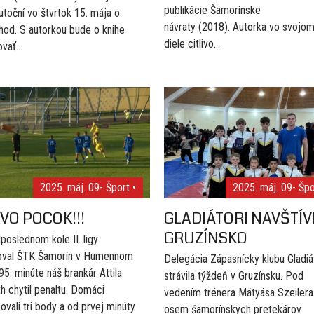
publikácie Šamorínske
utoční vo štvrtok 15. mája o
návraty (2018). Autorka vo svojo
hod. S autorkou bude o knihe
diele citlivo...
vať...
2025. máj. 09
- Šport •
2025. máj. 09
- Špo
VO POCOK!!!
GLADIÁTORI NAVŠTÍVI
GRUZÍNSKO
poslednom kole II. ligy
oval ŠTK Šamorín v Humennom
Delegácia Zápasnícky klubu Gladiá
 95. minúte náš brankár Attila
strávila týždeň v Gruzínsku. Pod
h chytil penaltu. Domáci
vedením trénera Mátyása Szeilera
ovali tri body a od prvej minúty
osem šamorínskych pretekárov