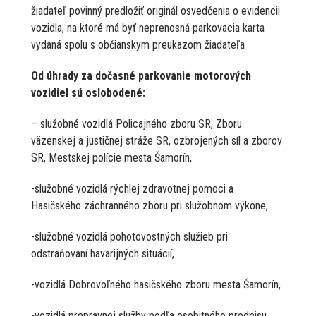
žiadateľ povinný predložiť originál osvedčenia o evidencii
vozidla, na ktoré má byť neprenosná parkovacia karta
vydaná spolu s občianskym preukazom žiadateľa
Od úhrady za dočasné parkovanie motorových
vozidiel sú oslobodené:
– služobné vozidlá Policajného zboru SR, Zboru
väzenskej a justičnej stráže SR, ozbrojených síl a zborov
SR, Mestskej polície mesta Šamorín,
-služobné vozidlá rýchlej zdravotnej pomoci a
Hasičského záchranného zboru pri služobnom výkone,
-služobné vozidlá pohotovostných služieb pri
odstraňovaní havarijných situácií,
-vozidlá Dobrovoľného hasičského zboru mesta Šamorín,
-vozidlá prepravnej služby podľa osobitného predpisu