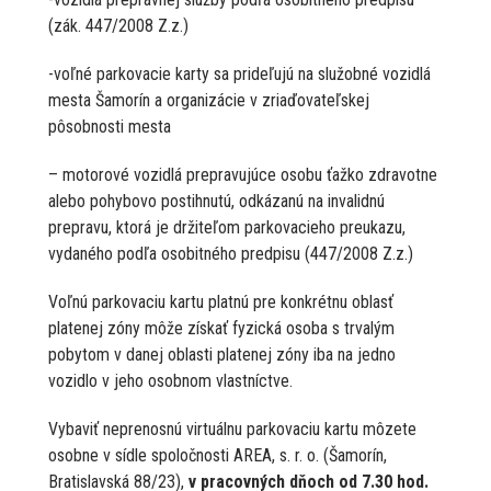
(zák. 447/2008 Z.z.)
-voľné parkovacie karty sa prideľujú na služobné vozidlá
mesta Šamorín a organizácie v zriaďovateľskej
pôsobnosti mesta
– motorové vozidlá prepravujúce osobu ťažko zdravotne
alebo pohybovo postihnutú, odkázanú na invalidnú
prepravu, ktorá je držiteľom parkovacieho preukazu,
vydaného podľa osobitného predpisu (447/2008 Z.z.)
Voľnú parkovaciu kartu platnú pre konkrétnu oblasť
platenej zóny môže získať fyzická osoba s trvalým
pobytom v danej oblasti platenej zóny iba na jedno
vozidlo v jeho osobnom vlastníctve.
Vybaviť neprenosnú virtuálnu parkovaciu kartu môzete
osobne v sídle spoločnosti AREA, s. r. o. (Šamorín,
Bratislavská 88/23),
v pracovných dňoch od 7.30 hod.