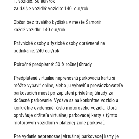
1. vozidlo: 50 eur/rok
za ďalšie vozidlá: vozidlo: 140 eur/rok
Občan bez trvalého bydliska v meste Šamorín:
každé vozidlo: 140 eur/rok
Právnické osoby a fyzické osoby oprávnené na
podnikanie: 240 eur/rok
Polročné predplatné: 50 % ročnej úhrady
Predplatenú virtuálnu neprenosnú parkovaciu kartu si
môžte vybaviť online, alebo ju vybaviť u prevádzkovateľa
parkovacích miest po zaplatení príslušnej úhrady za
dočasné parkovanie. Vydáva sa na konkrétne vozidlo a
konkrétne evidenčné číslo motorového vozidla, ktorá
oprávňuje držiteľa virtuálnej parkovacej karty s týmto
motorovým vozidlom v platenej zóne parkovať.
Pre vydanie neprenosnej virtuálnej parkovacej karty je