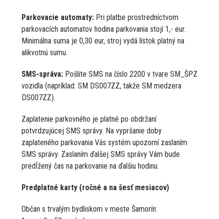
Parkovacie automaty:
Pri platbe prostredníctvom
parkovacích automatov hodina parkovania stojí 1,- eur.
Minimálna suma je 0,30 eur, stroj vydá lístok platný na
alikvotnú sumu.
SMS-správa:
Pošlite SMS na číslo 2200 v tvare SM_ŠPZ
vozidla (napríklad: SM DS007ZZ, takže SM medzera
DS007ZZ).
Zaplatenie parkovného je platné po obdržaní
potvrdzujúcej SMS správy. Na vypršanie doby
zaplateného parkovania Vás systém upozorní zaslaním
SMS správy. Zaslaním ďalšej SMS správy Vám bude
predĺžený čas na parkovanie na ďalšiu hodinu.
Predplatné karty (ročné a na šesť mesiacov)
Občan s trvalým bydliskom v meste Šamorín: