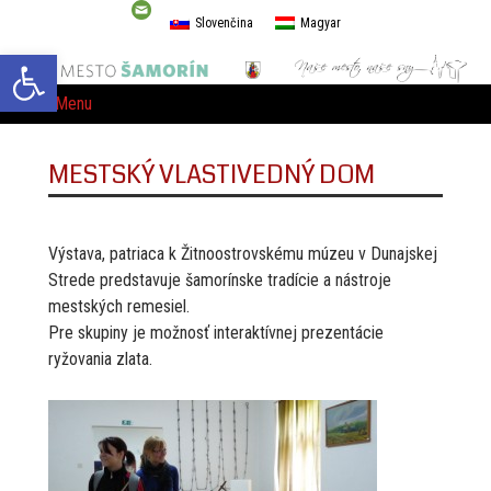
Slovenčina
Magyar
Open toolbar
Menu
MESTSKÝ VLASTIVEDNÝ DOM
Výstava, patriaca k Žitnoostrovskému múzeu v Dunajskej
Strede predstavuje šamorínske tradície a nástroje
mestských remesiel.
Pre skupiny je možnosť interaktívnej prezentácie
ryžovania zlata.