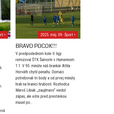
rt •
2025. máj. 09
- Šport •
BRAVO POCOK!!!
V predposlednom kole II. ligy
remizoval ŠTK Šamorín v Humennom
1:1. V 95. minúte náš brankár Attila
h
Horváth chytil penaltu. Domáci
potrebovali tri body a od prvej minúty
hrali na hranici hrubosti. Rozhodca
m
Maroš Libiak ,,zaujímavo“ viedol
zápas, ale ešte pred prestávkou
musel po...
ová