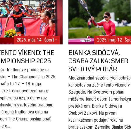
2025. máj. 14
- Šport •
2025. máj. 12
- Špo
TENTO VÍKEND: THE
BIANKA SIDÓOVÁ,
MPIONSHIP 2025
CSABA ZALKA: SMER
SVETOVÝ POHÁR
šie triatlonové podujatie na
nsku – The Championship 2025
Medzinárodná sezóna rýchlostnýc
opäť a to 17. – 18. mája.
kanoistov sa začne tento víkend v
jské tréningové centrum x-
Szegede. Na Svetovom pohári
 sphere sa už po ôsmy raz
môžeme fandiť dvom šamorínsky
ohniskom svetového triatlonu.
pretekárom. Bianke Sidóvej a
árodná triatlonová elita na
Csabovi Zalkovi. Na prvom
koch The Championship opäť
kvalifikačnom podujatí roku na
e o...
bratislavskom Zemníku Bianka Sid