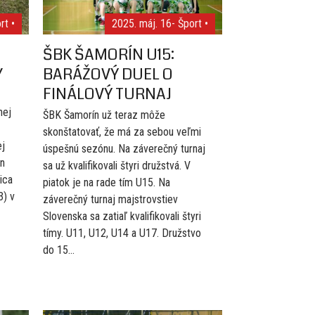
rt •
2025. máj. 16
- Šport •
ŠBK ŠAMORÍN U15:
Y
BARÁŽOVÝ DUEL O
FINÁLOVÝ TURNAJ
nej
ŠBK Šamorín už teraz môže
skonštatovať, že má za sebou veľmi
ej
úspešnú sezónu. Na záverečný turnaj
en
sa už kvalifikovali štyri družstvá. V
jica
piatok je na rade tím U15. Na
3) v
záverečný turnaj majstrovstiev
Slovenska sa zatiaľ kvalifikovali štyri
tímy. U11, U12, U14 a U17. Družstvo
do 15...