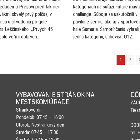
vedúcemu Prešovi pred takmer
kategóriách na súťaži Future mast
vákmi skvelý prvý polčas, v
challange. Súboje sa uskutočnili v
 sa ujal vedenia po góle
pavilóne šermu, ako aj v športovej
a Leščinského. ,,Prvých 45
hale Samaria. Šamorínčania vyhrali
bolo veľmi dobrých....
jednu kategóriu, u dievčat U12...
1
2
VYBAVOVANIE STRÁNOK NA
DÔ
MESTSKOM ÚRADE
ZÁC
Stránkové dni:
Ties
Pondelok: 07:45 – 16:00
Utorok: Nestránkový deň
DOB
Streda: 07:45 – 17:30
tel.
Štvrtok: 07:45 – 12:00