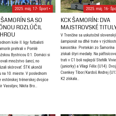
2025. máj. 17
- Šport •
2025. máj. 16
- Špo
 ŠAMORÍN SA SO
KCK ŠAMORÍN: DVA
ÓNOU ROZLÚČIL
MAJSTROVSKÉ TITUL
EHROU
V Trenčíne sa uskutočnil slovenský
šampionát na dlhé trate v rýchlost
dnom kole II. ligy futbalisti
kanoistike. Pretekári zo Šamorína
morín prehrali v Pomlé
získali štyri medaily. Na päťtisícov
žskou Bystricou 0:1. Domáci si
trati v C1 boli najlepší Stehlík Vivi
ovali množstvo šancí, no
(juniorky) a Vílagi Félix (U14). Dvo
zali skórovať. ŠTK ukončil
Csenkey Tibor/Kardoš Andrej (U1
 na 10. mieste. V poslednom
K2 získala...
 estónskej trénerskej dvojice
r Vassiljev, Nikita Bro...