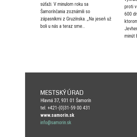
súťaži. V minulom roku sa
proti 
Šamorínčania zoznámili so
600 di
zápasníkmi z Gruzínska. ,,Na jeseň už
ktorom
boli u nás a teraz sme...
Jevhen
minút 
MESTSKÝ ÚRAD
Hlavná 37, 931 01 Šamorín
tel. +421-(0)31-59 00 431
www.samorin.sk
info@samorin.sk