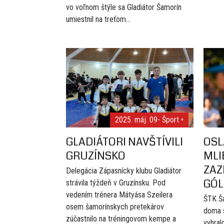
vo voľnom štýle sa Gladiátor Šamorín
umiestnil na treťom...
2025. máj. 09
- Šport •
GLADIÁTORI NAVŠTÍVILI
OSL
GRUZÍNSKO
MLI
ZAZ
Delegácia Zápasnícky klubu Gladiátor
GÓL
strávila týždeň v Gruzínsku. Pod
vedením trénera Mátyása Szeilera
ŠTK Ša
osem šamorínskych pretekárov
doma s
zúčastnilo na tréningovom kempe a
vyhral