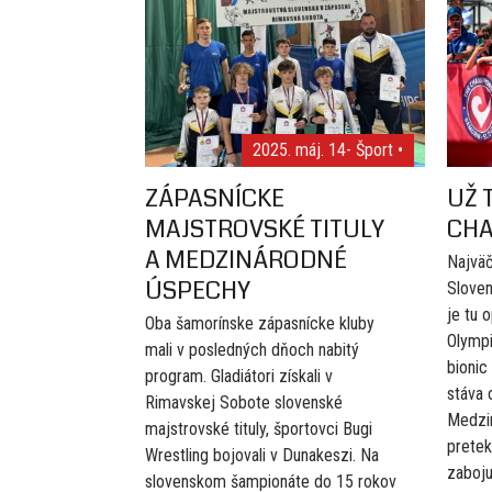
2025. máj. 14
- Šport •
ZÁPASNÍCKE
UŽ 
MAJSTROVSKÉ TITULY
CHA
A MEDZINÁRODNÉ
Najväč
ÚSPECHY
Slove
je tu 
Oba šamorínske zápasnícke kluby
Olympi
mali v posledných dňoch nabitý
bionic
program. Gladiátori získali v
stáva 
Rimavskej Sobote slovenské
Medzin
majstrovské tituly, športovci Bugi
prete
Wrestling bojovali v Dunakeszi. Na
zabojuj
slovenskom šampionáte do 15 rokov