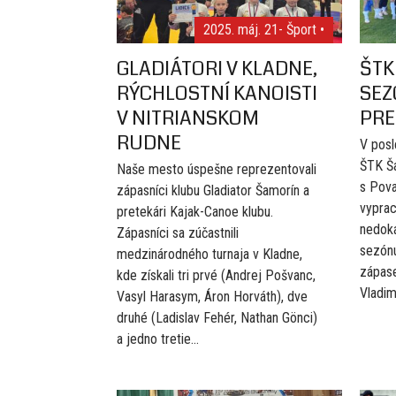
2025. máj. 21
- Šport •
GLADIÁTORI V KLADNE,
ŠTK
RÝCHLOSTNÍ KANOISTI
SEZ
V NITRIANSKOM
PR
RUDNE
V posle
ŠTK Ša
Naše mesto úspešne reprezentovali
s Pova
zápasníci klubu Gladiator Šamorín a
vyprac
pretekári Kajak-Canoe klubu.
nedoká
Zápasníci sa zúčastnili
sezónu
medzinárodného turnaja v Kladne,
zápase
kde získali tri prvé (Andrej Pošvanc,
Vladimi
Vasyl Harasym, Áron Horváth), dve
druhé (Ladislav Fehér, Nathan Gönci)
a jedno tretie...