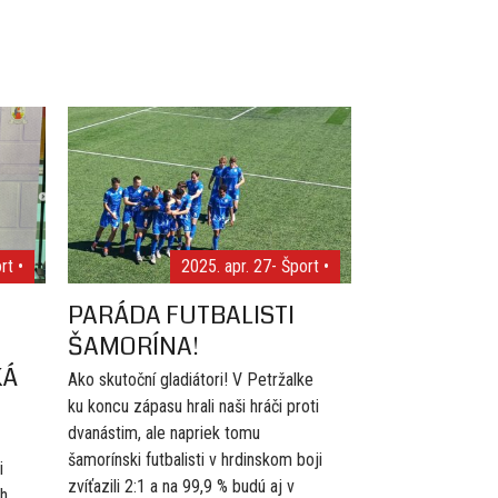
rt •
2025. apr. 27
- Šport •
PARÁDA FUTBALISTI
ŠAMORÍNA!
KÁ
Ako skutoční gladiátori! V Petržalke
ku koncu zápasu hrali naši hráči proti
dvanástim, ale napriek tomu
šamorínski futbalisti v hrdinskom boji
i
zvíťazili 2:1 a na 99,9 % budú aj v
ch