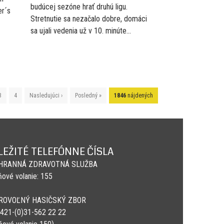
budúcej sezóne hrať druhú ligu.
er´s
Stretnutie sa nezačalo dobre, domáci
sa ujali vedenia už v 10. minúte...
3
4
Nasledujúci ›
Posledný »
1846
nájdených
LEŽITÉ TELEFÓNNE ČÍSLA
HRANNÁ ZDRAVOTNÁ SLUŽBA
ňové volanie: 155
ROVOĽNÝ HASIČSKÝ ZBOR
 +421-(0)31-562 22 22