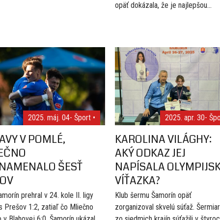
opäť dokázala, že je najlepšou...
2025. máj. 04
- Šport •
2025. apr. 30
- Špo
AVY V POMLÉ,
KAROLINA VILÁGHY:
EČNO
AKÝ ODKAZ JEJ
NAMENALO ŠESŤ
NAPÍSALA OLYMPIJS
OV
VÍŤAZKA?
morín prehral v 24. kole II. ligy
Klub šermu Šamorín opäť
 Prešov 1:2, zatiaľ čo Mliečno
zorganizoval skvelú súťaž. Šermiar
o v Blahovej 6:0. Šamorín ukázal
zo siedmich krajín súťažili v štyro