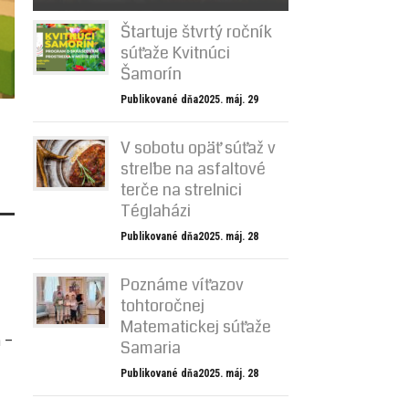
Štartuje štvrtý ročník
súťaže Kvitnúci
Šamorín
Publikované dňa2025. máj. 29
V sobotu opäť súťaž v
streľbe na asfaltové
terče na strelnici
Téglaházi
Publikované dňa2025. máj. 28
Poznáme víťazov
tohtoročnej
Matematickej súťaže
h –
Samaria
Publikované dňa2025. máj. 28