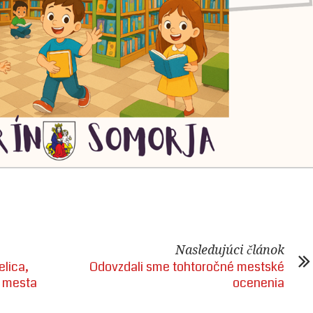
Nasledujúci článok
elica,
Odovzdali sme tohtoročné mestské
í mesta
ocenenia