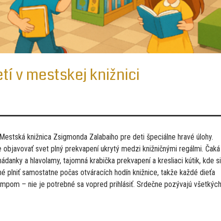
tí v mestskej knižnici
a Mestská knižnica Zsigmonda Zalabaiho pre deti špeciálne hravé úlohy.
objavovať svet plný prekvapení ukrytý medzi knižničnými regálmi. Čaká
ádanky a hlavolamy, tajomná krabička prekvapení a kresliaci kútik, kde si
é plniť samostatne počas otváracích hodín knižnice, takže každé dieťa
empom – nie je potrebné sa vopred prihlásiť. Srdečne pozývajú všetkýc