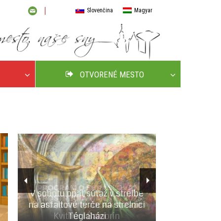
Slovenčina
Magyar
OTVORENÉ MESTO
V sobotu opäť súťaž v streľbe
na asfaltové terče na strelnici
Téglaházi