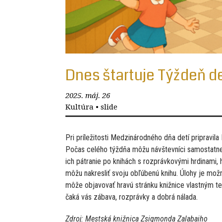
Dnes štartuje Týždeň de
2025. máj. 26
Kultúra
•
slide
Pri príležitosti Medzinárodného dňa detí pripravil
Počas celého týždňa môžu návštevníci samostatne 
ich pátranie po knihách s rozprávkovými hrdinami, h
môžu nakresliť svoju obľúbenú knihu. Úlohy je možn
môže objavovať hravú stránku knižnice vlastným t
čaká vás zábava, rozprávky a dobrá nálada.
Zdroj: Mestská knižnica Zsigmonda Zalabaiho