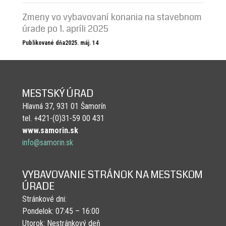
Zmeny vo vybavovaní konania na stavebnom
úrade po 1. apríli 2025
Publikované dňa2025. máj. 14
MESTSKÝ ÚRAD
Hlavná 37, 931 01 Šamorín
tel. +421-(0)31-59 00 431
www.samorin.sk
info@samorin.sk
VYBAVOVANIE STRÁNOK NA MESTSKOM
ÚRADE
Stránkové dni:
Pondelok: 07:45 – 16:00
Utorok: Nestránkový deň