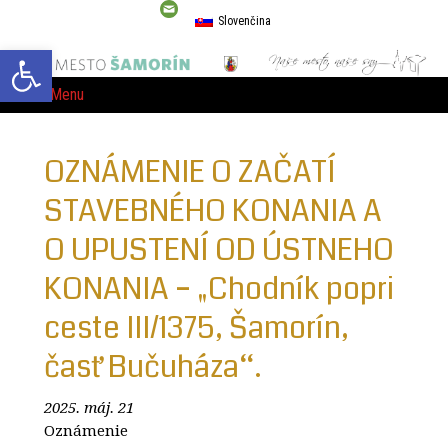
Slovenčina
Open toolbar
Menu
OZNÁMENIE O ZAČATÍ
STAVEBNÉHO KONANIA A
O UPUSTENÍ OD ÚSTNEHO
KONANIA – „Chodník popri
ceste III/1375, Šamorín,
časť Bučuháza“.
2025. máj. 21
Oznámenie