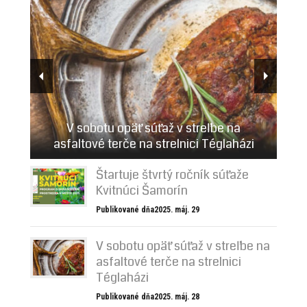
Štartuje štvrtý ročník súťaže Kvitnúci
V sobotu opäť súťaž v streľbe na
asfaltové terče na strelnici Téglaházi
Šamorín
Štartuje štvrtý ročník súťaže
Kvitnúci Šamorín
Publikované dňa2025. máj. 29
V sobotu opäť súťaž v streľbe na
asfaltové terče na strelnici
Téglaházi
Publikované dňa2025. máj. 28