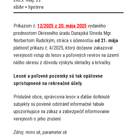
2025. máj. 21
slide
•
Správa
Príkazom č.
12/2025 z 20. mája 2025
vydaného
prednostom Okresného úradu Dunajská Streda Mgr.
Norbertom Rudickým, stráca s účinnosťou
od 21. mája
platnosť príkazu č. 4/2025, ktorý dočasne zakazoval
verejnosti vstup do lesov a poľovných revírov na území
nášho okresu z dôvodu výskytu slintačky a krívačky.
Lesné a poľovné pozemky sú
tak opätovne
sprístupnené na rekreačné účely.
Príslušné obce, správcovia lesov a ďalšie dotknuté
subjekty sú povinné odstrániť informačné tabule
upozorňujúce na zákaz a zabezpečiť informovanie
verejnosti o jeho zrušení.
Zdroj: minv.sk, parameter.sk