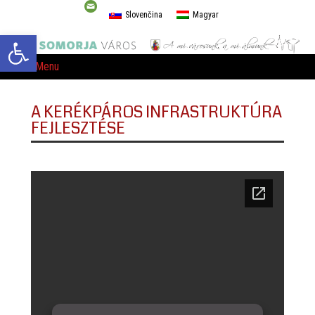
Slovenčina
Magyar
Eszköztár megnyitása
Menu
A KERÉKPÁROS INFRASTRUKTÚRA
FEJLESZTÉSE