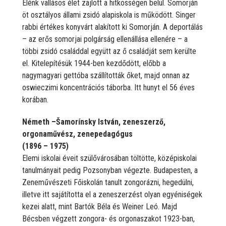
Élénk vallásos élet zajlott a hitkösségen belül. Somorján
öt osztályos állami zsidó alapiskola is működött. Singer
rabbi értékes konyvárt alakított ki Somorján. A deportálás
– az erős somorjai polgárság ellenállása ellenére – a
többi zsidó családdal együtt az ő családját sem kerülte
el. Kitelepítésük 1944-ben kezdődött, előbb a
nagymagyari gettóba szállították őket, majd onnan az
oswieczimi koncentrációs táborba. Itt hunyt el 56 éves
korában.
Németh –Šamorínsky István, zeneszerző,
orgonaművész, zenepedagógus
(1896 – 1975)
Elemi iskolai éveit szülővárosában töltötte, középiskolai
tanulmányait pedig Pozsonyban végezte. Budapesten, a
Zeneművészeti Főiskolán tanult zongorázni, hegedülni,
illetve itt sajátította el a zeneszerzést olyan egyéniségek
kezei alatt, mint Bartók Béla és Weiner Leó. Majd
Bécsben végzett zongora- és orgonaszakot 1923-ban,