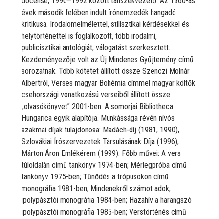
docense, 1990–1992 között tanszékvezető. Az 1960-as
évek második felében indult írónemzedék hangadó
kritikusa. Irodalomelmélettel, stilisztikai kérdésekkel és
helytörténettel is foglalkozott, több irodalmi,
publicisztikai antológiát, válogatást szerkesztett.
Kezdeményezője volt az Új Mindenes Gyűjtemény című
sorozatnak. Több kötetet állított össze Szenczi Molnár
Albertról, Verses magyar Bohémia címmel magyar költők
csehországi vonatkozású verseiből állított össze
„olvasókönyvet” 2001-ben. A somorjai Bibliotheca
Hungarica egyik alapítója. Munkássága révén nívós
szakmai díjak tulajdonosa: Madách-díj (1981, 1990),
Szlovákiai Írószervezetek Társulásának Díja (1996);
Márton Áron Emlékérem (1999). Főbb művei: A vers
túloldalán című tankönyv 1974-ben; Mérlegpróba című
tankönyv 1975-ben; Tűnődés a trópusokon című
monográfia 1981-ben; Mindenekről számot adok,
ipolypásztói monográfia 1984-ben; Hazahív a harangszó
ipolypásztói monográfia 1985-ben; Verstörténés című