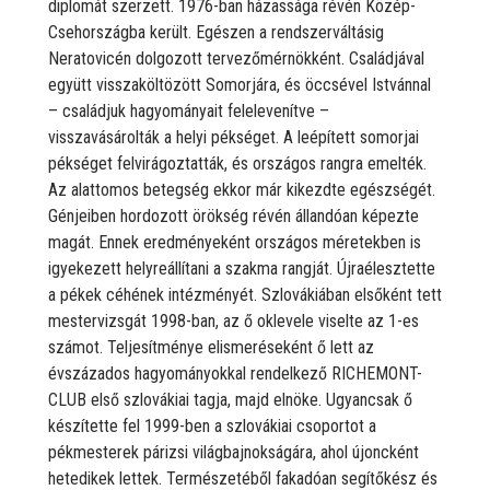
diplomát szerzett. 1976-ban házassága révén Közép-
Csehországba került. Egészen a rendszerváltásig
Neratovicén dolgozott tervezőmérnökként. Családjával
együtt visszaköltözött Somorjára, és öccsével Istvánnal
– családjuk hagyományait felelevenítve –
visszavásárolták a helyi pékséget. A leépített somorjai
pékséget felvirágoztatták, és országos rangra emelték.
Az alattomos betegség ekkor már kikezdte egészségét.
Génjeiben hordozott örökség révén állandóan képezte
magát. Ennek eredményeként országos méretekben is
igyekezett helyreállítani a szakma rangját. Újraélesztette
a pékek céhének intézményét. Szlovákiában elsőként tett
mestervizsgát 1998-ban, az ő oklevele viselte az 1-es
számot. Teljesítménye elismeréseként ő lett az
évszázados hagyományokkal rendelkező RICHEMONT-
CLUB első szlovákiai tagja, majd elnöke. Ugyancsak ő
készítette fel 1999-ben a szlovákiai csoportot a
pékmesterek párizsi világbajnokságára, ahol újoncként
hetedikek lettek. Természetéből fakadóan segítőkész és