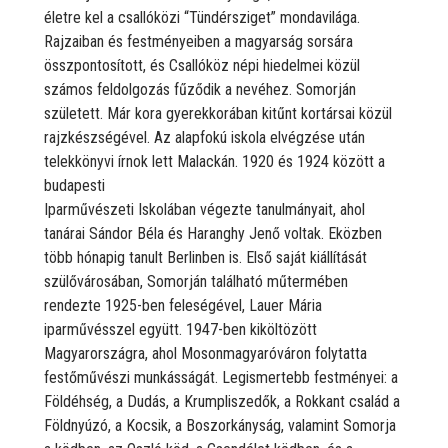
életre kel a csallóközi “Tündérsziget” mondavilága.
Rajzaiban és festményeiben a magyarság sorsára
összpontosított, és Csallóköz népi hiedelmei közül
számos feldolgozás fűződik a nevéhez. Somorján
született. Már kora gyerekkorában kitűnt kortársai közül
rajzkészségével. Az alapfokú iskola elvégzése után
telekkönyvi írnok lett Malackán. 1920 és 1924 között a
budapesti
Iparművészeti Iskolában végezte tanulmányait, ahol
tanárai Sándor Béla és Haranghy Jenő voltak. Eközben
több hónapig tanult Berlinben is. Első saját kiállítását
szülővárosában, Somorján található műtermében
rendezte 1925-ben feleségével, Lauer Mária
iparművésszel együtt. 1947-ben kiköltözött
Magyarországra, ahol Mosonmagyaróváron folytatta
festőművészi munkásságát. Legismertebb festményei: a
Földéhség, a Dudás, a Krumpliszedők, a Rokkant család a
Földnyúzó, a Kocsik, a Boszorkányság, valamint Somorja