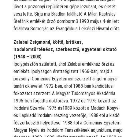
jövet a pozsonyi repülőtéren gépe lezuhant, és életét
vesztette. Sírja ma Bradlon található A Milan Rastislav
Štefánik emlékét őrző dombormű 1990 május 4-én lett
felállítva Somorján az Evangélikus Lelkészi Hivatal előtt.
Zalabai Zsigmond, költő, kritikus,
irodalomtörténész, szerkesztő, egyetemi oktató
(1948 – 2003)
Ipolypásztón született, ahol Zalabai emlékház őrzi az
emlékét. Ipolyságon érettségizett 1966-ban, majd a
pozsonyi Comenius Egyetemen szerzett angol-magyar
tanári oklevelet 1972-ben, ahol 1988-ban kandidátusi
fokozatot szerzett. A Magyar Tudományos Akadémia
1995-ben fogadta doktorává. 1972 és 1975 között az
Irodalmi Szemle, 1975 és1989 között a Madách Könyv-
és Lapkiadó irodalmi részleg vezetője, 1988-tól a kiadó
főszerkesztő helyettese. 1988-tól a Comenius Egyetem
Magyar Nyelv és Irodalom Tanszékének adjunktusa, majd