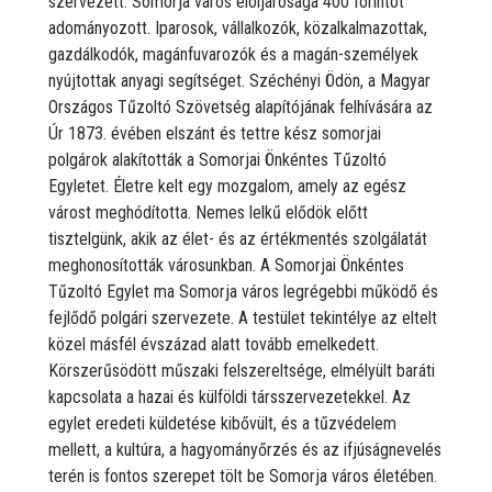
szervezett. Somorja város elöljárósága 400 forintot
adományozott. Iparosok, vállalkozók, közalkalmazottak,
gazdálkodók, magánfuvarozók és a magán-személyek
nyújtottak anyagi segítséget. Széchényi Ödön, a Magyar
Országos Tűzoltó Szövetség alapítójának felhívására az
Úr 1873. évében elszánt és tettre kész somorjai
polgárok alakították a Somorjai Önkéntes Tűzoltó
Egyletet. Életre kelt egy mozgalom, amely az egész
várost meghódította. Nemes lelkű elődök előtt
tisztelgünk, akik az élet- és az értékmentés szolgálatát
meghonosították városunkban. A Somorjai Önkéntes
Tűzoltó Egylet ma Somorja város legrégebbi működő és
fejlődő polgári szervezete. A testület tekintélye az eltelt
közel másfél évszázad alatt tovább emelkedett.
Körszerűsödött műszaki felszereltsége, elmélyült baráti
kapcsolata a hazai és külföldi társszervezetekkel. Az
egylet eredeti küldetése kibővült, és a tűzvédelem
mellett, a kultúra, a hagyományőrzés és az ifjúságnevelés
terén is fontos szerepet tölt be Somorja város életében.