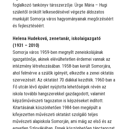
foglalkozó tankönyv társszerzője. Ürge Mária – Hugi
szüleitől örökölt lelkesedésével végezte áldozatos
munkáját Somorja város hagyományainak megőrzéséért
és fejlesztéséért.
Helena Hudeková, zenetanár, iskolaigazgató
(1931 – 2010)
Somorja város 1959-ben megnyílt zeneiskolájának
igazgatónője, akinek elévülhetetlen érdemei vannak az
intézmény létrehozásában. 1958-ban került Somorjára,
ahol felmérve a szülők igényét, elkezdte a zenei oktatás
szervezését. Az oktatást 70 diákkal kezdték. 1960-ban a
Fő utcán lévő épület nyújtotta lehetőségek révén az
iskola további hangszerekkel gazdagodott, valamint
képzőművészeti tagozaton is képzéseket indított.
Kitartásának köszönhetően 1984-ben megépült a
kifejezetten művészeti oktatást szolgáló teljes
művészeti alapiskola Somorján, ami máig az első és az
egyetlen Szlovákiában. Ennek köszönhetően tánctagozat