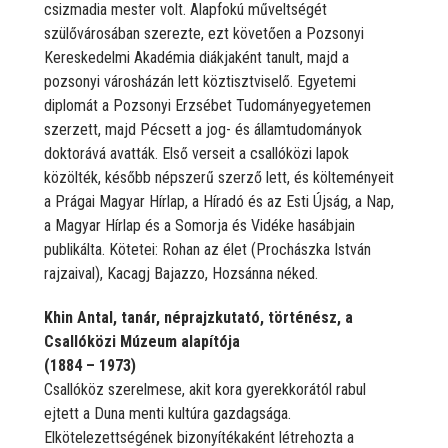
csizmadia mester volt. Alapfokú műveltségét
szülővárosában szerezte, ezt követően a Pozsonyi
Kereskedelmi Akadémia diákjaként tanult, majd a
pozsonyi városházán lett köztisztviselő. Egyetemi
diplomát a Pozsonyi Erzsébet Tudományegyetemen
szerzett, majd Pécsett a jog- és államtudományok
doktorává avatták. Első verseit a csallóközi lapok
közölték, később népszerű szerző lett, és költeményeit
a Prágai Magyar Hírlap, a Híradó és az Esti Újság, a Nap,
a Magyar Hírlap és a Somorja és Vidéke hasábjain
publikálta. Kötetei: Rohan az élet (Prochászka István
rajzaival), Kacagj Bajazzo, Hozsánna néked.
Khin Antal, tanár, néprajzkutató, történész, a
Csallóközi Múzeum alapítója
(1884 – 1973)
Csallóköz szerelmese, akit kora gyerekkorától rabul
ejtett a Duna menti kultúra gazdagsága.
Elkötelezettségének bizonyítékaként létrehozta a