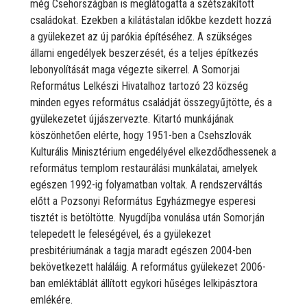
még Csehországban is meglátogatta a szétszakított
családokat. Ezekben a kilátástalan időkbe kezdett hozzá
a gyülekezet az új parókia építéséhez. A szükséges
állami engedélyek beszerzését, és a teljes építkezés
lebonyolítását maga végezte sikerrel. A Somorjai
Református Lelkészi Hivatalhoz tartozó 23 község
minden egyes református családját összegyűjtötte, és a
gyülekezetet újjászervezte. Kitartó munkájának
köszönhetően elérte, hogy 1951-ben a Csehszlovák
Kulturális Minisztérium engedélyével elkezdődhessenek a
református templom restaurálási munkálatai, amelyek
egészen 1992-ig folyamatban voltak. A rendszerváltás
előtt a Pozsonyi Református Egyházmegye esperesi
tisztét is betöltötte. Nyugdíjba vonulása után Somorján
telepedett le feleségével, és a gyülekezet
presbitériumának a tagja maradt egészen 2004-ben
bekövetkezett haláláig. A református gyülekezet 2006-
ban emléktáblát állított egykori hűséges lelkipásztora
emlékére.