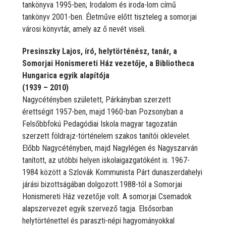
tankönyva 1995-ben; Irodalom és iroda-lom című
tankönyv 2001-ben. Életműve előtt tiszteleg a somorjai
városi könyvtár, amely az ő nevét viseli.
Presinszky Lajos, író, helytörténész, tanár, a
Somorjai Honismereti Ház vezetője, a Bibliotheca
Hungarica egyik alapítója
(1939 – 2010)
Nagycétényben született, Párkányban szerzett
érettségit 1957-ben, majd 1960-ban Pozsonyban a
Felsőbbfokú Pedagódiai Iskola magyar tagozatán
szerzett földrajz-történelem szakos tanítói oklevelet.
Előbb Nagycétényben, majd Nagylégen és Nagyszarván
tanított, az utóbbi helyen iskolaigazgatóként is. 1967-
1984 között a Szlovák Kommunista Párt dunaszerdahelyi
járási bizottságában dolgozott.1988-tól a Somorjai
Honismereti Ház vezetője volt. A somorjai Csemadok
alapszervezet egyik szervező tagja. Elsősorban
helytörténettel és paraszti-népi hagyományokkal