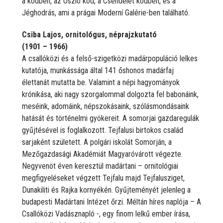
a ködben, az Oszló köd, a Csendélet ködben, és a
Jéghodrás, ami a prágai Moderní Galérie-ben található.
Csiba Lajos, ornitológus, néprajzkutató
(1901 – 1966)
A csallóközi és a felső-szigetközi madárpopuláció lelkes
kutatója, munkássága által 141 őshonos madárfaj
élettanát mutatta be. Valamint a népi hagyományok
krónikása, aki nagy szorgalommal dolgozta fel babonáink,
meséink, adomáink, népszokásaink, szólásmondásaink
hatását és történelmi gyökereit. A somorjai gazdaregulák
gyűjtésével is foglalkozott. Tejfalusi birtokos család
sarjaként született. A polgári iskolát Somorján, a
Mezőgazdasági Akadémiát Magyaróvárott végezte.
Negyvenöt éven keresztül madártani – ornitológiai
megfigyeléseket végzett Tejfalu majd Tejfalusziget,
Dunakiliti és Rajka kornyékén. Gyűjteményét jelenleg a
budapesti Madártani Intézet őrzi. Méltán híres naplója – A
Csallóközi Vadásznapló -, egy finom lelkű ember írása,