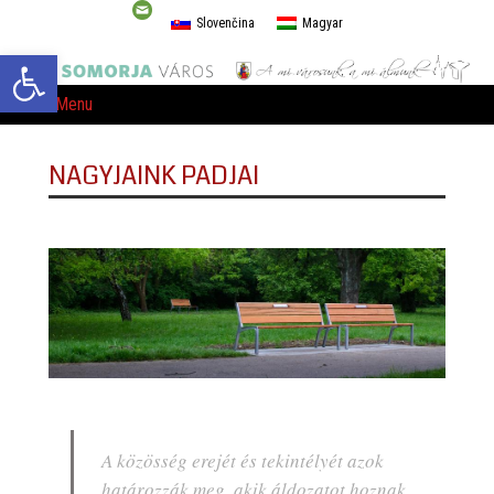
Slovenčina
Magyar
Eszköztár megnyitása
Menu
NAGYJAINK PADJAI
A közösség erejét és tekintélyét azok
határozzák meg, akik áldozatot hoznak