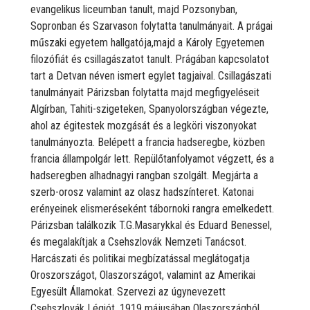
evangelikus liceumban tanult, majd Pozsonyban,
Sopronban és Szarvason folytatta tanulmányait. A prágai
műszaki egyetem hallgatója,majd a Károly Egyetemen
filozófiát és csillagászatot tanult. Prágában kapcsolatot
tart a Detvan néven ismert egylet tagjaival. Csillagászati
tanulmányait Párizsban folytatta majd megfigyeléseit
Algírban, Tahiti-szigeteken, Spanyolországban végezte,
ahol az égitestek mozgását és a legköri viszonyokat
tanulmányozta. Belépett a francia hadseregbe, közben
francia állampolgár lett. Repülőtanfolyamot végzett, és a
hadseregben alhadnagyi rangban szolgált. Megjárta a
szerb-orosz valamint az olasz hadszínteret. Katonai
erényeinek elismeréseként tábornoki rangra emelkedett.
Párizsban találkozik T.G.Masarykkal és Eduard Benessel,
és megalakítjak a Csehszlovák Nemzeti Tanácsot.
Harcászati és politikai megbízatással meglátogatja
Oroszországot, Olaszországot, valamint az Amerikai
Egyesült Államokat. Szervezi az úgynevezett
Csehszlovák Légiót. 1919 májusában Olaszországból