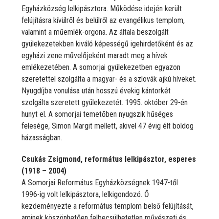
Egyházközség lelkipásztora. Működése idején került
felújításra kívülről és belülről az evangélikus templom,
valamint a műemlék-orgona. Az általa beszolgált
gyülekezetekben kiváló képességű igehirdetőként és az
egyházi zene művelőjeként maradt meg a hívek
emlékezetében. A somorjai gyülekezetben egyazon
szeretettel szolgálta a magyar- és a szlovák ajkú híveket.
Nyugdíjba vonulása után hosszú évekig kántorkét
szolgálta szeretett gyülekezetét. 1995. október 29-én
hunyt el. A somorjai temetőben nyugszik hűséges
felesége, Simon Margit mellett, akivel 47 évig élt boldog
házasságban.
Csukás Zsigmond, református lelkipásztor, esperes
(1918 – 2004)
A Somorjai Református Egyházközségnek 1947-től
1996-ig volt lelkipásztora, lelkigondozó. Ő
kezdeményezte a református templom belső felújítását,
aminek köszönhetően felbecsülhetetlen művészeti és