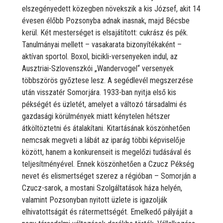
elszegényedett közegben növekszik a kis József, akit 14
évesen élőbb Pozsonyba adnak inasnak, majd Bécsbe
kerül. Két mesterséget is elsajátított: cukrász és pék.
Tanulmányai mellett – vasakarata bizonyítékaként –
aktívan sportol. Boxol, bicikli-versenyeken indul, az
Ausztriai-Szlovenszkói „Wandervogel“ versenyek
többszörös győztese lesz. A segédlevél megszerzése
után visszatér Somorjára. 1933-ban nyitja első kis
pékségét és üzletét, amelyet a változó társadalmi és
gazdasági körülmények miatt kénytelen hétszer
átköltöztetni és átalakítani. Kitartásának köszönhetően
nemcsak megveti a lábát az iparág többi képviselője
között, hanem a konkurenseit is megelőzi tudásával és
teljesítményével. Ennek köszönhetően a Czucz Pékség
nevet és elismertséget szerez a régióban – Somorján a
Czucz-sarok, a mostani Szolgáltatások háza helyén,
valamint Pozsonyban nyitott üzlete is igazolják
elhivatottságát és rátermettségét. Emelkedő pályáját a