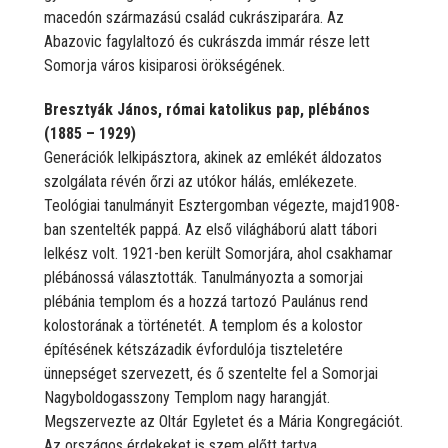
macedón származású család cukrásziparára. Az
Abazovic fagylaltozó és cukrászda immár része lett
Somorja város kisiparosi örökségének.
Bresztyák János, római katolikus pap, plébános
(1885 – 1929)
Generációk lelkipásztora, akinek az emlékét áldozatos
szolgálata révén őrzi az utókor hálás, emlékezete.
Teológiai tanulmányit Esztergomban végezte, majd1908-
ban szentelték pappá. Az első világháború alatt tábori
lelkész volt. 1921-ben került Somorjára, ahol csakhamar
plébánossá választották. Tanulmányozta a somorjai
plébánia templom és a hozzá tartozó Paulánus rend
kolostorának a történetét. A templom és a kolostor
építésének kétszázadik évfordulója tiszteletére
ünnepséget szervezett, és ő szentelte fel a Somorjai
Nagyboldogasszony Templom nagy harangját.
Megszervezte az Oltár Egyletet és a Mária Kongregációt.
Az országos érdekeket is szem előtt tartva