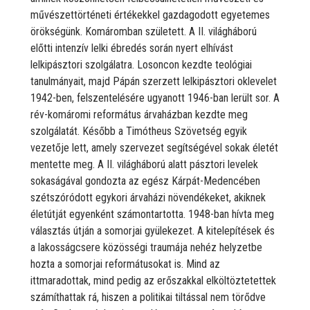
művészettörténeti értékekkel gazdagodott egyetemes
örökségünk. Komáromban született. A II. világháború
előtti intenzív lelki ébredés során nyert elhívást
lelkipásztori szolgálatra. Losoncon kezdte teológiai
tanulmányait, majd Pápán szerzett lelkipásztori oklevelet
1942-ben, felszentelésére ugyanott 1946-ban lerült sor. A
rév-komáromi református árvaházban kezdte meg
szolgálatát. Később a Timótheus Szövetség egyik
vezetője lett, amely szervezet segítségével sokak életét
mentette meg. A II. világháború alatt pásztori levelek
sokaságával gondozta az egész Kárpát-Medencében
szétszóródott egykori árvaházi növendékeket, akiknek
életútját egyenként számontartotta. 1948-ban hívta meg
választás útján a somorjai gyülekezet. A kitelepítések és
a lakosságcsere közösségi traumája nehéz helyzetbe
hozta a somorjai reformátusokat is. Mind az
ittmaradottak, mind pedig az erőszakkal elköltöztetettek
számíthattak rá, hiszen a politikai tiltással nem törődve