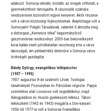
adakozó. Somorja iskoláit, óvódáit, az öregek otthonát, a
gyermekotthont támogadta. A rászorulók számára
rendszeresen biztosított ingyen kenyeret. Aktív részese
volt a városi közösségi fejlesztésének. Alapítótagja volt a
Somorjaért Polgári Társulásnak, valamint ő álmodta meg
a doborgazi „Kemence titkai“ hagyományőrző
gasztronómiai rendezvényt. 2003-ban bekövetkezett
korai halála miatt pótolhatatlan veszteség érte a város
lakosságát, ám példaértékű életműve a Somorja város
örökségét gazdagítja.
Bándy György, evangélikus lelkipásztor
(1907 – 1995)
1907. augusztus 8-án született Léván. Teológiai
tanulmányait Pozsonyban és Párizsban végezte. Pappá
szentelése után Losoncon volt segédlelkész, majd
Balogpádáron és Hrusón gyülekezeti lelkész. Tábori
lelkészként (1942 és 1943) megjárta a Don-kanyart.
1956-tól 1977-ig volt a Somorjai Evangélikus