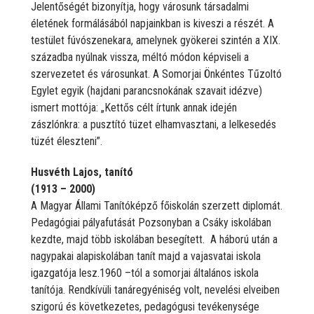
Jelentőségét bizonyítja, hogy városunk társadalmi
életének formálásából napjainkban is kiveszi a részét. A
testület fúvószenekara, amelynek gyökerei szintén a XIX.
századba nyúlnak vissza, méltó módon képviseli a
szervezetet és városunkat. A Somorjai Önkéntes Tűzoltó
Egylet egyik (hajdani parancsnokának szavait idézve)
ismert mottója: „Kettős célt írtunk annak idején
zászlónkra: a pusztító tüzet elhamvasztani, a lelkesedés
tüzét éleszteni”.
Husvéth Lajos, tanító
(1913 – 2000)
A Magyar Állami Tanítóképző főiskolán szerzett diplomát.
Pedagógiai pályafutását Pozsonyban a Csáky iskolában
kezdte, majd több iskolában besegített. A háború után a
nagypakai alapiskolában tanít majd a vajasvatai iskola
igazgatója lesz.1960 –tól a somorjai általános iskola
tanítója. Rendkívüli tanáregyéniség volt, nevelési elveiben
szigorú és következetes, pedagógusi tevékenysége