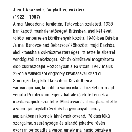
Jusuf Abazovic, fagylaltos, cukrász
(1922 – 1987)
A mai Macedonia területén, Tetovoban született. 1938-
ban kapott munkalehetőséget Brünnben, ahol két évet
töltött embertelen körülmenyek közütt. 1940-ben Bán-ba
/a mai Banovce nad Bebravou/ költözött, majd Bazinba,
ahol kitanulta a cukrászmesterséget. Itt tette le sikerrel
vendéglátói szakvizsgát. Két év elmúltával megnyitotta
első cukrászdáját Pozsonyban a Fa utcán. 1947 május
29-én a vallalkozói engedély kiváltásával kezd el
Somorján fagylaltot készíteni. Kezdetben a
városmajorban, késöbb a városi iskola közelében, majd
végül a Pomléi úton. Egész hátralévő életét ennek a
mesterségnek szentelte. Munkásságával megteremtette
a somorjai fagylaltkészítés hagyományát, amely
napjainkban is komoly hírnévnek örvend. Példaértékű
szorgalma, szerénysége és állandó jókedve révén
gyorsan befogadta a város, amely mai napig büszke a