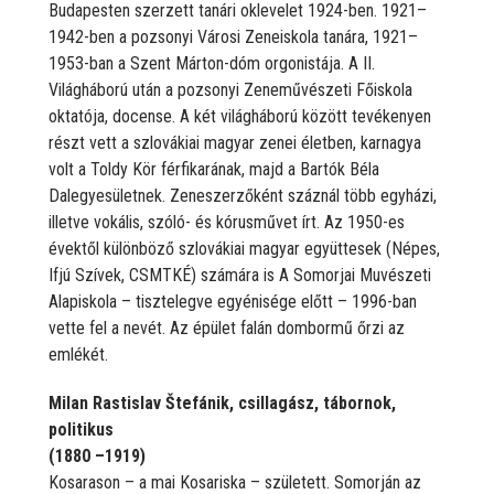
Budapesten szerzett tanári oklevelet 1924-ben. 1921–
1942-ben a pozsonyi Városi Zeneiskola tanára, 1921–
1953-ban a Szent Márton-dóm orgonistája. A II.
Világháború után a pozsonyi Zeneművészeti Főiskola
oktatója, docense. A két világháború között tevékenyen
részt vett a szlovákiai magyar zenei életben, karnagya
volt a Toldy Kör férfikarának, majd a Bartók Béla
Dalegyesületnek. Zeneszerzőként száznál több egyházi,
illetve vokális, szóló- és kórusművet írt. Az 1950-es
évektől különböző szlovákiai magyar együttesek (Népes,
Ifjú Szívek, CSMTKÉ) számára is A Somorjai Muvészeti
Alapiskola – tisztelegve egyénisége előtt – 1996-ban
vette fel a nevét. Az épület falán dombormű őrzi az
emlékét.
Milan Rastislav Štefánik, csillagász, tábornok,
politikus
(1880 –1919)
Kosarason – a mai Kosariska – született. Somorján az