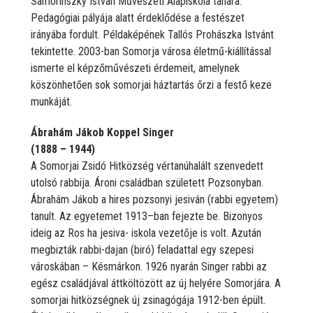
Samorínszky István Művészeti Alapiskola tanára.
Pedagógiai pályája alatt érdeklődése a festészet
irányába fordult. Példaképének Tallós Prohászka Istvánt
tekintette. 2003-ban Somorja városa életmű-kiállítással
ismerte el képzőművészeti érdemeit, amelynek
köszönhetően sok somorjai háztartás őrzi a festő keze
munkáját.
Ábrahám Jákob Koppel Singer
(1888 – 1944)
A Somorjai Zsidó Hitközség vértanúhalált szenvedett
utolsó rabbija. Ároni családban született Pozsonyban.
Ábrahám Jákob a hires pozsonyi jesiván (rabbi egyetem)
tanult. Az egyetemet 1913–ban fejezte be. Bizonyos
ideig az Ros ha jesiva- iskola vezetője is volt. Azután
megbizták rabbi-dajan (biró) feladattal egy szepesi
városkában – Késmárkon. 1926 nyarán Singer rabbi az
egész családjával áttköltözött az új helyére Somorjára. A
somorjai hitközségnek új zsinagógája 1912-ben épült.