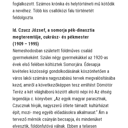
foglalkozott. Számos krónika és helytörténeti mű kötődik
a nevéhez. Több kis csallóközi falu történetét
feldolgozta.
Id. Czucz József, a somorja pék-dinasztia
megteremtője, cukrász- és pékmester
(1909 – 1995)
Nemeshodosban született földműves család
gyermekeként. Szülei négy gyermekükkel az 1920-as
évek első felében költöztek Somorjára. Édesapja
kivételes közösségi gondolkodásának köszönhetően a
város lakói számára nagyszabású tervek megvalósításába
kezd, amiről a következőképpen tesz említést Dömötör
Teréz a két világháború között alkotó népi író Az éhség
legendája c. könyvben: „Az egyik magyar parasztnak,
Czucznak hívják, nagyszerű ötlete támadt: kultúrházat
épít, mozi- meg egyéb előadásokra alkalmasat.“ Ám a
tervező mérnök csúnyán becsapja, és mindenüket
elvesztik, földönfutóvá válnak. Ebben a teljesen