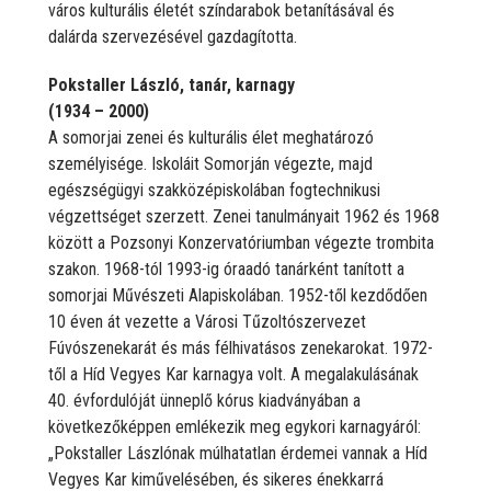
város kulturális életét színdarabok betanításával és
dalárda szervezésével gazdagította.
Pokstaller László, tanár, karnagy
(1934 – 2000)
A somorjai zenei és kulturális élet meghatározó
személyisége. Iskoláit Somorján végezte, majd
egészségügyi szakközépiskolában fogtechnikusi
végzettséget szerzett. Zenei tanulmányait 1962 és 1968
között a Pozsonyi Konzervatóriumban végezte trombita
szakon. 1968-tól 1993-ig óraadó tanárként tanított a
somorjai Művészeti Alapiskolában. 1952-től kezdődően
10 éven át vezette a Városi Tűzoltószervezet
Fúvószenekarát és más félhivatásos zenekarokat. 1972-
től a Híd Vegyes Kar karnagya volt. A megalakulásának
40. évfordulóját ünneplő kórus kiadványában a
következőképpen emlékezik meg egykori karnagyáról:
„Pokstaller Lászlónak múlhatatlan érdemei vannak a Híd
Vegyes Kar kiművelésében, és sikeres énekkarrá