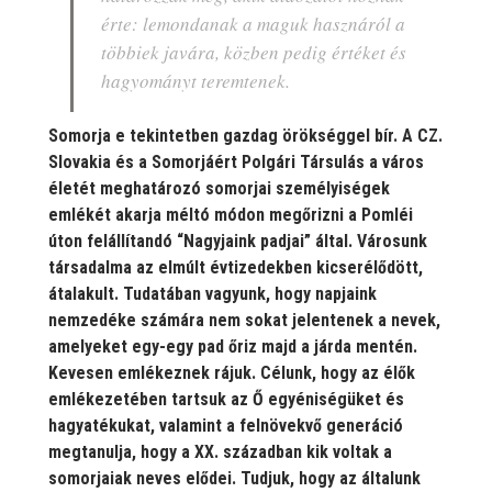
érte: lemondanak a maguk hasznáról a
többiek javára, közben pedig értéket és
hagyományt teremtenek.
Somorja e tekintetben gazdag örökséggel bír. A CZ.
Slovakia és a Somorjáért Polgári Társulás a város
életét meghatározó somorjai személyiségek
emlékét akarja méltó módon megőrizni a Pomléi
úton felállítandó “Nagyjaink padjai” által. Városunk
társadalma az elmúlt évtizedekben kicserélődött,
átalakult. Tudatában vagyunk, hogy napjaink
nemzedéke számára nem sokat jelentenek a nevek,
amelyeket egy-egy pad őriz majd a járda mentén.
Kevesen emlékeznek rájuk. Célunk, hogy az élők
emlékezetében tartsuk az Ő egyéniségüket és
hagyatékukat, valamint a felnövekvő generáció
megtanulja, hogy a XX. században kik voltak a
somorjaiak neves elődei. Tudjuk, hogy az általunk