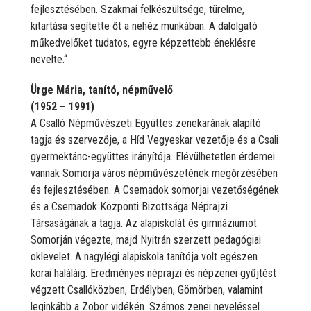
fejlesztésében. Szakmai felkészültsége, türelme,
kitartása segítette őt a nehéz munkában. A dalolgató
műkedvelőket tudatos, egyre képzettebb éneklésre
nevelte.“
Ürge Mária, tanító, népművelő
(1952 – 1991)
A Csalló Népművészeti Együttes zenekarának alapító
tagja és szervezője, a Híd Vegyeskar vezetője és a Csali
gyermektánc-együttes irányítója. Elévülhetetlen érdemei
vannak Somorja város népművészetének megőrzésében
és fejlesztésében. A Csemadok somorjai vezetőségének
és a Csemadok Központi Bizottsága Néprajzi
Társaságának a tagja. Az alapiskolát és gimnáziumot
Somorján végezte, majd Nyitrán szerzett pedagógiai
oklevelet. A nagylégi alapiskola tanítója volt egészen
korai haláláig. Eredményes néprajzi és népzenei gyűjtést
végzett Csallóközben, Erdélyben, Gömörben, valamint
leginkább a Zobor vidékén. Számos zenei neveléssel