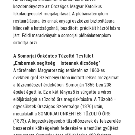
kezdeményezte az Országos Magyar Katolikus
Iskolaegyesület megalapítását. A plébániatemplom
restaurálására, és annak anyagi eszközei biztosítására
kilincselt a hatóságoknál, buzdított, prédikált házról házra
járt. Földi maradványait a somorjai plébániatemplom
sírboltja őrzi.
A Somorjai Önkéntes Tűzoltó Testület
„Embernek segítség – Istennek dicsőség”
A történelmi Magyarország területén az 1860-as
években gróf Széchényi Ödön indított lelkes mozgalmat
a tűzrendészet érdekében. Somorján 1865-ben 208
épület égett le. Ez a két tényező is sürgette a város
elöljáróságát a tűzoltó őrs megalakítására. A Tűzoltó –
egyesületek Országos Szövetsége (1870) után,
megalakult a SOMORJAI ÖNKÉNTES TŰZOLTÓ ŐRS
(1873). A legszükségesebb tűzoltószerek és felszerelés
beszerzési költségeinek fedezésére a testület gyűjtést