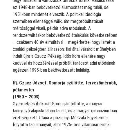
nagy társadalmi változások derékba törték. Vállalkozása
az 1948-ban bekövetkező államosítást még túléli, de
1951-ben mindenét elveszik. A politikai ideológia
szemében ellenséggé válik, ám megpróbáltatásait
méltósággal viseli, példát adva utódainak. A
rendszerváltáskor bekövetkező átalakulás következtében
– csaknem 40 év elmúltával – megérhette, hogy ismét a
családi pékségben állhasson: fiai által vásárolt műhelyben
indult újra a Czucz Pékség. Idős kora ellenére nagy
kedvvel és hozzáéréssel próbált tanácsot adni utódainak
egészen 1995-ben bekövetkezett haláláig.
Ifj. Czucz József, Somorja szülötte, tervezőmérnök,
pékmester
(1950 – 2003)
Gyermek-és ifjúkorát Somorján töltötte, a magyar
tannyelvű alapiskolában tanult, és a magyar gimnáziumban
érettségizett. Utána a pozsonyi Műszaki Egyetemen
folytatta tanulmányait, ahol 1975- ben villamosmérnöki