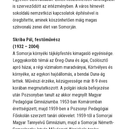
is szerveződött az intézményben. A város hírnevét
sokoldalú nemzetközi kapcsolatok építésével is
öregbítette, aminek köszönhetően máig magas
színvonalú zenei élet van Somorján.
Skriba Pál, festőművész
(1932 – 2004)
A Somorja környéki tájképfestés kimagasló egyénisége.
Leggyakoribb témái az Öreg-Duna és ágai, Csölösztő
apró házai, a régi vízimalom maradványai, Körtvélyes és
környéke, az egykori hajóállomás, a bendai Duna-ág
lettek. Művészi érzéke, kézügyessége már 8-9 éves
korában megmutatkozott. A polgári iskola befejezése
után Pozsonyban tanult az akkor megnyílt Magyar
Pedagógiai Gimnáziumba. 1953-ban Komáromban
érettségizett, majd 1959-ben a Pozsonyi Pedagógiai
Főiskolán szerzett tanári oklevelet. 1959-től a Somorjai
Magyar Tannyelvű Gimnázium, majd a Somorjai Németh-