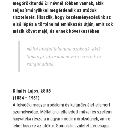
megörökítendő 21 névnél többen vannak, akik
teljesítményükkel megérdemlik az utódok
tiszteletét. Hisszük, hogy kezdeményezésünk az
első lépés a történelmi emlékezés útján, amit sok
másik követ majd, és ennek következtében
méltó utódai lehetünk azoknak, akik
Somorja városnak nevet szereztek és
rangot adtak.
Klimits Lajos, költő
(1884 – 1951)
A felvidéki magyar irodalomi és kultúrális élet elismert
személyisége. Méltatlanul elfeledett művei és szellemi
hagyatéka része a magyar irodalmi örökségnek, amire
lehet büszke az utókor. Somorján született, édesapja