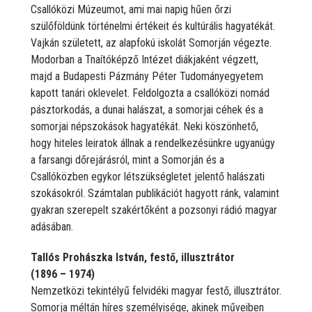
Csallóközi Múzeumot, ami mai napig hűen őrzi
szülőföldünk történelmi értékeit és kultúrális hagyatékát.
Vajkán született, az alapfokú iskolát Somorján végezte.
Modorban a Tnaítóképző Intézet diákjaként végzett,
majd a Budapesti Pázmány Péter Tudományegyetem
kapott tanári oklevelet. Feldolgozta a csallóközi nomád
pásztorkodás, a dunai halászat, a somorjai céhek és a
somorjai népszokások hagyatékát. Neki köszönhető,
hogy hiteles leiratok állnak a rendelkezésünkre ugyanúgy
a farsangi dőrejárásról, mint a Somorján és a
Csallóközben egykor létszükségletet jelentő halászati
szokásokról. Számtalan publikációt hagyott ránk, valamint
gyakran szerepelt szakértőként a pozsonyi rádió magyar
adásában.
Tallós Prohászka István, festő, illusztrátor
(1896 – 1974)
Nemzetközi tekintélyű felvidéki magyar festő, illusztrátor.
Somorja méltán híres személyisége, akinek műveiben