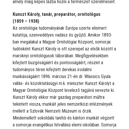
amely máig képes lázba hozni a természet szerelmeseit.
Kunszt Károly, tanár, preparátor, ornitológus
(1859 – 1938)
Az ornitológia tudományának Európa szerte elismert
kutatója, szenvedélyes vadász és gyűjtő. Amikor 1893-
ban megalakul a Magyar Ornitológiai Központ, somorjai
tudósként Kunszt Károly is ott szerepel az elsők között a
maroknyi ornitológusok táborában. Megfigyelésekben
kifejtett buzgóságáért és pontosságáért, részint a
tudományos téren kifejtett derekas irodalmi
munkásságáért 1896. március 21-én dr. Wlassics Gyula
vallás- és közoktatásügyi m.k. miniszter Kunszt Károlyt a
Magyar Ornitológiai Központ levelező tagjává nevezte ki.
Kunszt Károly ekkor már gazdag preparátori múltra
tekintett vissza, munkáit jeles nemzetközi intézmények
mellett a Szlovák Nemzeti Múzeum is őrzik.
Mindemellett sokoldalú tanítói és kántori munkát végzett
a somorjai evangélikus hitvallású elemi iskolában. Somorja