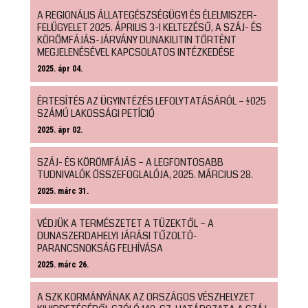
A REGIONÁLIS ÁLLATEGÉSZSÉGÜGYI ÉS ÉLELMISZER-
FELÜGYELET 2025. ÁPRILIS 3-I KELTEZÉSŰ, A SZÁJ- ÉS
KÖRÖMFÁJÁS-JÁRVÁNY DUNAKILITIN TÖRTÉNT
MEGJELENÉSÉVEL KAPCSOLATOS INTÉZKEDÉSE
2025. ápr 04.
ÉRTESÍTÉS AZ ÜGYINTÉZÉS LEFOLYTATÁSÁRÓL – 1/2025
SZÁMÚ LAKOSSÁGI PETÍCIÓ
2025. ápr 02.
SZÁJ- ÉS KÖRÖMFÁJÁS – A LEGFONTOSABB
TUDNIVALÓK ÖSSZEFOGLALÓJA, 2025. MÁRCIUS 28.
2025. márc 31.
VÉDJÜK A TERMÉSZETET A TÜZEKTŐL – A
DUNASZERDAHELYI JÁRÁSI TŰZOLTÓ-
PARANCSNOKSÁG FELHÍVÁSA
2025. márc 26.
A SZK KORMÁNYÁNAK AZ ORSZÁGOS VÉSZHELYZET