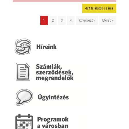
474
találatok száma
1
2
3
4
Következő ›
Utolsó »