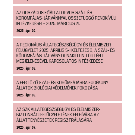
AZ ORSZÁGOS FŐÁLLATORVOS SZÁJ- ÉS
KÖRÖMFÁJÁS-JÁRVÁNNYAL ÖSSZEFÜGGŐ RENDKÍVÜLI
INTÉZKEDÉSEI – 2025. MÁRCIUS 21.
2025. ápr 09.
A REGIONÁLIS ÁLLATEGÉSZSÉGÜGYI ÉS ÉLELMISZER-
FELÜGYELET 2025. ÁPRILIS 5-I KELTEZÉSŰ, A SZÁJ- ÉS
KÖRÖMFÁJÁS-JÁRVÁNY DUNAKILITIN TÖRTÉNT
MEGJELENÉSÉVEL KAPCSOLATOS INTÉZKEDÉSE
2025. ápr 08.
A FERTŐZŐ SZÁJ- ÉS KÖRÖMFÁJÁSRA FOGÉKONY
ÁLLATOK BIOLÓGIAI VÉDELMÉNEK FOKOZÁSA
2025. ápr 08.
AZ SZK ÁLLATEGÉSZSÉGÜGYI ÉS ÉLELMISZER-
BIZTONSÁGI FELÜGYELETÉNEK FELHÍVÁSA AZ
ÁLLATTENYÉSZETEK REGISZTRÁLÁSÁRA
2025. ápr 07.