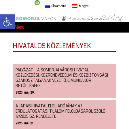
Slovenčina
Magyar
Eszköztár megnyitása
Menu
HIVATALOS KÖZLEMÉNYEK
PÁLYÁZAT – A SOMORJAI VÁROSI HIVATAL
KÖZLEKEDÉSI, KÖZRENDVÉDELMI ÉS KÖZBIZTONSÁGI
SZAKOSZTÁLYÁNAK VEZETŐJE MUNKAKÖR
BETÖLTÉSÉRE
2025. máj 29.
A JÁRÁSI HIVATAL ELÖLJÁRÓJÁNAK AZ
ERDŐLÁTOGATÁSI TILALOM FELOLDÁSÁRÓL SZÓLÓ,
12/2025 SZ. RENDELETE
2025. máj 21.