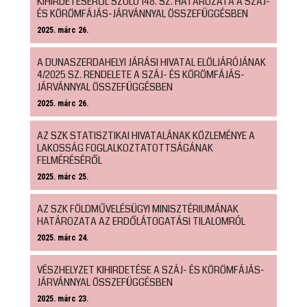
KIHIRDETÉSÉRŐL SZÓLÓ 148. SZ. HATÁROZATA A SZÁJ-
ÉS KÖRÖMFÁJÁS-JÁRVÁNNYAL ÖSSZEFÜGGÉSBEN
2025. márc 26.
A DUNASZERDAHELYI JÁRÁSI HIVATAL ELÖLJÁRÓJÁNAK
4/2025 SZ. RENDELETE A SZÁJ- ÉS KÖRÖMFÁJÁS-
JÁRVÁNNYAL ÖSSZEFÜGGÉSBEN
2025. márc 26.
AZ SZK STATISZTIKAI HIVATALÁNAK KÖZLEMÉNYE A
LAKOSSÁG FOGLALKOZTATOTTSÁGÁNAK
FELMÉRÉSÉRŐL
2025. márc 25.
AZ SZK FÖLDMŰVELÉSÜGYI MINISZTÉRIUMÁNAK
HATÁROZATA AZ ERDŐLÁTOGATÁSI TILALOMRÓL
2025. márc 24.
VÉSZHELYZET KIHIRDETÉSE A SZÁJ- ÉS KÖRÖMFÁJÁS-
JÁRVÁNNYAL ÖSSZEFÜGGÉSBEN
2025. márc 23.