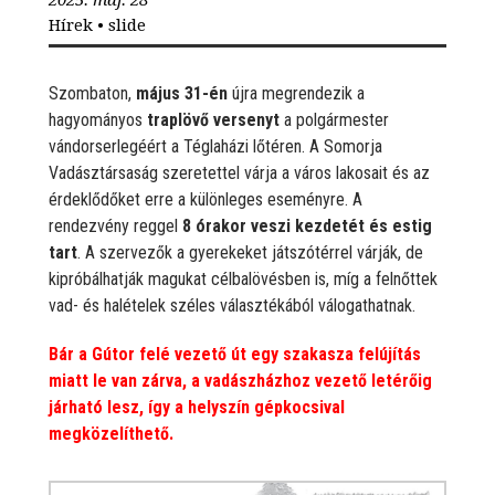
2025. máj. 28
Hírek
•
slide
Szombaton,
május 31-én
újra megrendezik a
hagyományos
traplövő versenyt
a polgármester
vándorserlegéért a Téglaházi lőtéren. A Somorja
Vadásztársaság szeretettel várja a város lakosait és az
érdeklődőket erre a különleges eseményre. A
rendezvény reggel
8 órakor veszi kezdetét és estig
tart
. A szervezők a gyerekeket játszótérrel várják, de
kipróbálhatják magukat célbalövésben is, míg a felnőttek
vad- és halételek széles választékából válogathatnak.
Bár a Gútor felé vezető út egy szakasza felújítás
miatt le van zárva, a vadászházhoz vezető letérőig
járható lesz, így a helyszín gépkocsival
megközelíthető.