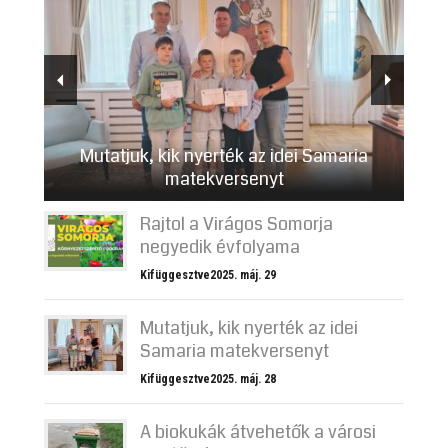
Mutatjuk, kik nyerték az idei Samaria
matekversenyt
Rajtol a Virágos Somorja
negyedik évfolyama
Kifüggesztve2025. máj. 29
Mutatjuk, kik nyerték az idei
Samaria matekversenyt
Kifüggesztve2025. máj. 28
A biokukák átvehetők a városi