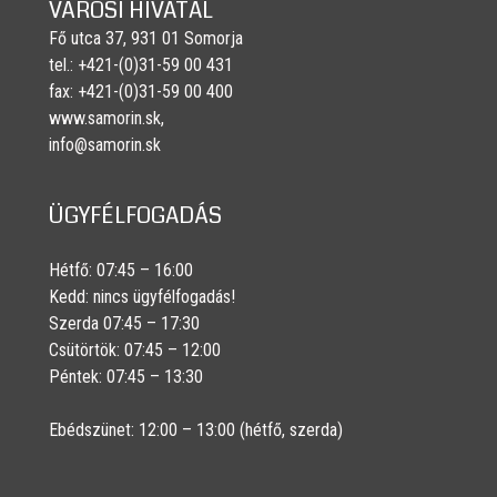
VÁROSI HIVATAL
Fő utca 37, 931 01 Somorja
tel.: +421-(0)31-59 00 431
fax: +421-(0)31-59 00 400
www.samorin.sk,
info@samorin.sk
ÜGYFÉLFOGADÁS
Hétfő: 07:45 – 16:00
Kedd: nincs ügyfélfogadás!
Szerda 07:45 – 17:30
Csütörtök: 07:45 – 12:00
Péntek: 07:45 – 13:30
Ebédszünet: 12:00 – 13:00 (hétfő, szerda)