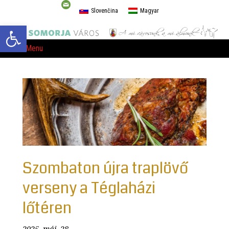
Slovenčina
Magyar
Eszköztár megnyitása
Menu
Szombaton újra traplövő
verseny a Téglaházi
lőtéren